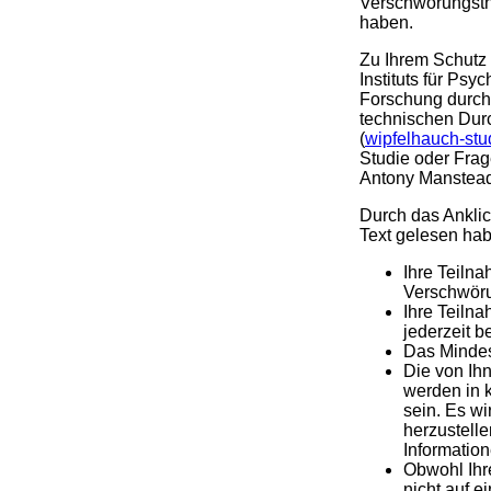
Verschwörungsthe
haben.
Zu Ihrem Schutz
Instituts für Psy
Forschung durchg
technischen Durc
(
wipfelhauch‑st
Studie oder Frag
Antony Manstead,
Durch das Ankli
Text gelesen ha
Ihre Teiln
Verschwöru
Ihre Teilna
jederzeit 
Das Mindest
Die von Ih
werden in k
sein. Es w
herzustell
Informatio
Obwohl Ihr
nicht auf e