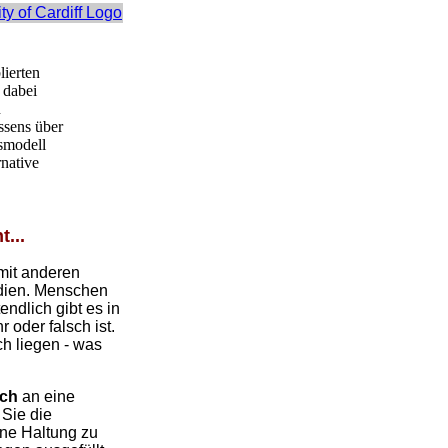
lierten
 dabei
n
ssens über
gsmodell
rnative
...
 mit anderen
edien. Menschen
endlich gibt es in
oder falsch ist.
ch liegen - was
ich
an eine
Sie die
ene Haltung zu