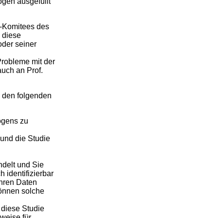
ogen ausgefüllt
k-Komitees des
o diese
oder seiner
Probleme mit der
auch an Prof.
e den folgenden
ogens zu
 und die Studie
delt und Sie
 identifizierbar
hren Daten
können solche
 diese Studie
rweise für