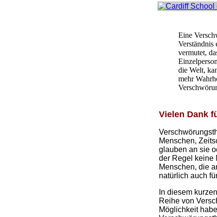
Eine Verschw
Verständnis 
vermutet, da
Einzelperso
die Welt, ka
mehr Wahrhei
Verschwörun
Vielen Dank f
Verschwörungsthe
Menschen, Zeits
glauben an sie od
der Regel keine 
Menschen, die an
natürlich auch fü
In diesem kurzen
Reihe von Versc
Möglichkeit habe