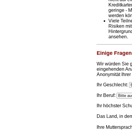
Kreditkart
geringe - M
werden kön
Viele Teil
Risiken mi
Hintergrund
ansehen.
Einige Fragen 
Wir würden Sie ge
eingehenden Anal
Anonymität Ihrer
Ihr Geschlecht:
Ihr Beruf:
Ihr höchster Sch
Das Land, in de
Ihre Muttersprac