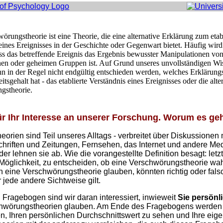
örungstheorie ist eine Theorie, die eine alternative Erklärung zum etab
eines Ereignisses in der Geschichte oder Gegenwart bietet. Häufig wird
ss das betreffende Ereignis das Ergebnis bewusster Manipulationen vo
nen oder geheimen Gruppen ist. Auf Grund unseres unvollständigen Wi
nn in der Regel nicht endgültig entschieden werden, welches Erklärun
tsgehalt hat - das etablierte Verständnis eines Ereignisses oder die alte
gstheorie.
ür Ihr Interesse an unserer Forschung. Worum es geht
orien sind Teil unseres Alltags - verbreitet über Diskussionen
chriften und Zeitungen, Fernsehen, das Internet und andere M
er lehnen sie ab. Wie die vorangestellte Definition besagt: letzt
Möglichkeit, zu entscheiden, ob eine Verschwörungstheorie wahr 
 eine Verschwörungstheorie glauben, könnten richtig oder fals
r jede andere Sichtweise gilt.
 Fragebogen sind wir daran interessiert, inwieweit
Sie persönl
hwörungstheorien glauben. Am Ende des Fragebogens werden 
n, Ihren persönlichen Durchschnittswert zu sehen und Ihre eig